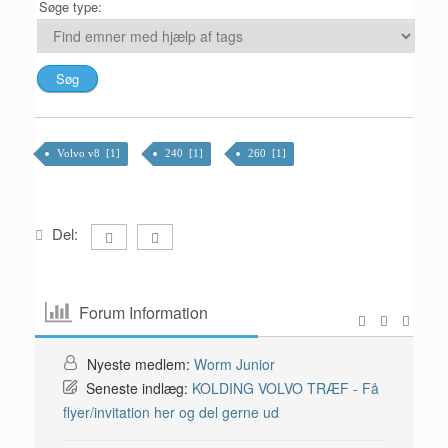
Søge type:
Volvo v8 [1]
240 [1]
260 [1]
Del:
Forum Information
Nyeste medlem:
Worm Junior
Seneste indlæg:
KOLDING VOLVO TRÆF - Få
flyer/invitation her og del gerne ud