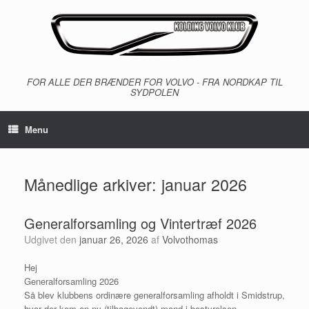
Gå
til
indhold
FOR ALLE DER BRÆNDER FOR VOLVO - FRA NORDKAP TIL
SYDPOLEN
Menu
Månedlige arkiver:
januar 2026
Generalforsamling og Vintertræf 2026
Udgivet den
januar 26, 2026
af
Volvothomas
Hej
Generalforsamling 2026
Så blev klubbens ordinære generalforsamling afholdt i Smidstrup,
hvor der kom en ny (tilbagevendt) mand i bestyrelsen,