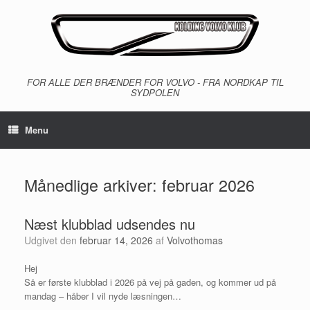
Gå
til
indhold
FOR ALLE DER BRÆNDER FOR VOLVO - FRA NORDKAP TIL
SYDPOLEN
Menu
Månedlige arkiver:
februar 2026
Næst klubblad udsendes nu
Udgivet den
februar 14, 2026
af
Volvothomas
Hej
Så er første klubblad i 2026 på vej på gaden, og kommer ud på
mandag – håber I vil nyde læsningen…