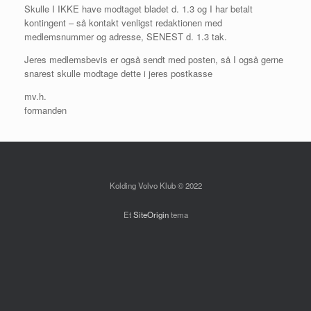
Skulle I IKKE have modtaget bladet d. 1.3 og I har betalt
kontingent – så kontakt venligst redaktionen med
medlemsnummer og adresse, SENEST d. 1.3 tak.
Jeres medlemsbevis er også sendt med posten, så I også gerne
snarest skulle modtage dette i jeres postkasse
mv.h.
formanden
Kolding Volvo Klub © 2022
Et
SiteOrigin
tema