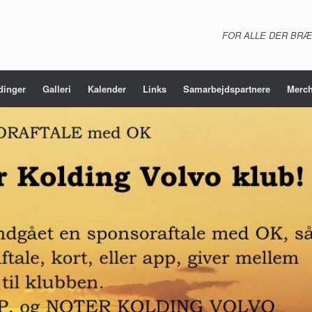
FOR ALLE DER BRÆ
dinger
Galleri
Kalender
Links
Samarbejdspartnere
Merch