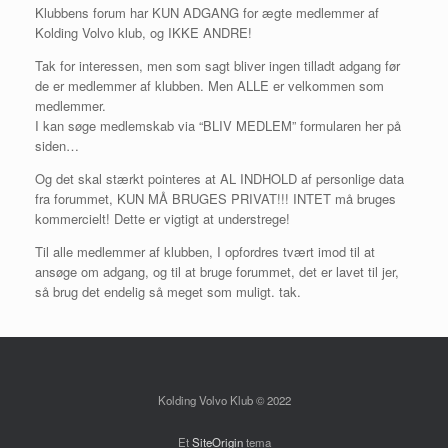
Klubbens forum har KUN ADGANG for ægte medlemmer af
Kolding Volvo klub, og IKKE ANDRE!
Tak for interessen, men som sagt bliver ingen tilladt adgang før
de er medlemmer af klubben. Men ALLE er velkommen som
medlemmer.
I kan søge medlemskab via “BLIV MEDLEM” formularen her på
siden…
Og det skal stærkt pointeres at AL INDHOLD af personlige data
fra forummet, KUN MÅ BRUGES PRIVAT!!! INTET må bruges
kommercielt! Dette er vigtigt at understrege!
Til alle medlemmer af klubben, I opfordres tvært imod til at
ansøge om adgang, og til at bruge forummet, det er lavet til jer,
så brug det endelig så meget som muligt. tak.
Kolding Volvo Klub © 2022
Et
SiteOrigin
tema