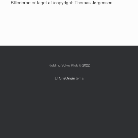
Billederne er taget af /copyright: Thomas Jørgensen
Kolding Volvo Klub © 2022
Et
SiteOrigin
tema