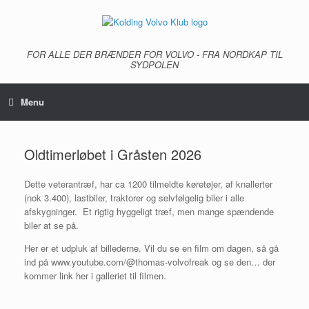
Gå
til
indhold
FOR ALLE DER BRÆNDER FOR VOLVO - FRA NORDKAP TIL
SYDPOLEN
Menu
Oldtimerløbet i Gråsten 2026
Dette veterantræf, har ca 1200 tilmeldte køretøjer, af knallerter
(nok 3.400), lastbiler, traktorer og selvfølgelig biler i alle
afskygninger. Et rigtig hyggeligt træf, men mange spændende
biler at se på.
Her er et udpluk af billederne. Vil du se en film om dagen, så gå
ind på www.youtube.com/@thomas-volvofreak og se den… der
kommer link her i galleriet til filmen.