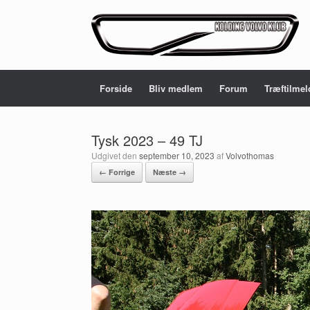
Gå
til
indhold
Forside
Bliv medlem
Forum
Træftilmel
Tysk 2023 – 49 TJ
Udgivet den
september 10, 2023
af
Volvothomas
← Forrige
Næste →