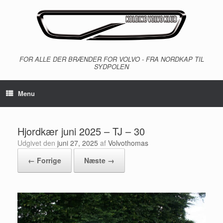
Gå
til
indhold
FOR ALLE DER BRÆNDER FOR VOLVO - FRA NORDKAP TIL
SYDPOLEN
Menu
Hjordkær juni 2025 – TJ – 30
Udgivet den
juni 27, 2025
af
Volvothomas
← Forrige
Næste →